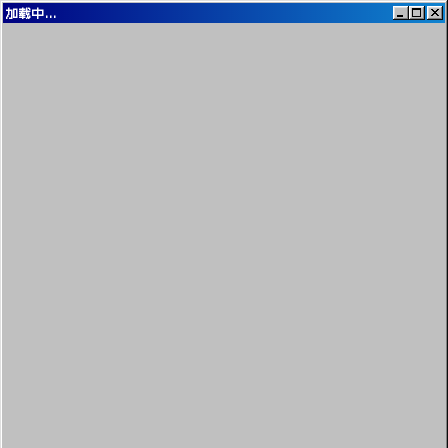
加载中...
我的电脑
我的文档
网上邻居
留言板
音乐播放器