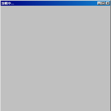
加载中...
我的电脑
我的文档
网上邻居
留言板
音乐播放器