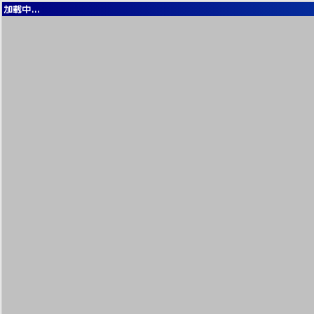
加载中...
我的电脑
我的文档
网上邻居
留言板
音乐播放器