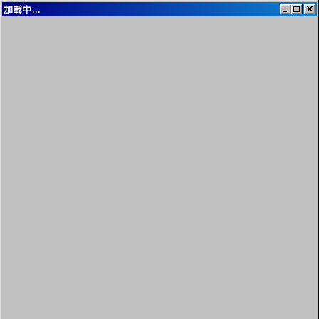
加载中...
我的电脑
我的文档
网上邻居
留言板
音乐播放器